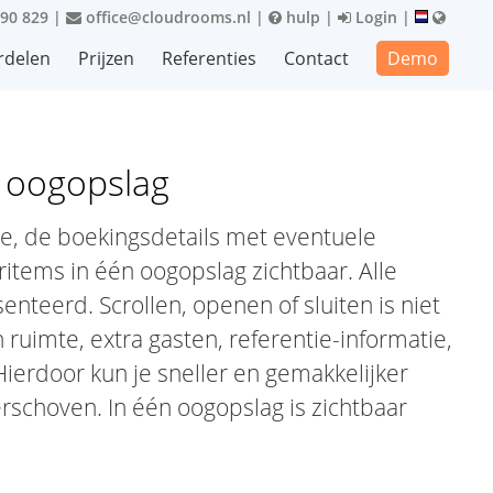
90 829
|
office@cloudrooms.nl
|
hulp
|
Login
|
rdelen
Prijzen
Referenties
Contact
Demo
n oogopslag
atie, de boekingsdetails met eventuele
ritems in één oogopslag zichtbaar. Alle
nteerd. Scrollen, openen of sluiten is niet
ruimte, extra gasten, referentie-informatie,
 Hierdoor kun je sneller en gemakkelijker
schoven. In één oogopslag is zichtbaar