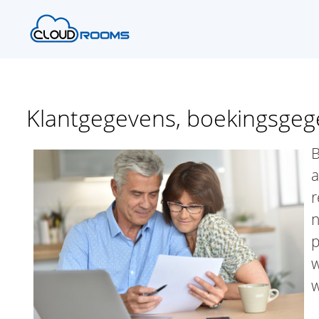
Klantgegevens, boekingsgege
B
a
r
n
p
w
w